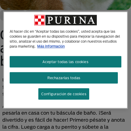
Nutrición
Perro
Conoce cómo
Al hacer clic en “Aceptar todas las cookies”, usted acepta que las
cookies se guarden en su dispositivo para mejorar la navegación del
sitio, analizar el uso del mismo, y colaborar con nuestros estudios
ayudar a tu perro a
para marketing.
Más información
bajar de peso
Aceptar todas las cookies
Rechazarlas todas
Un perro con sobrepeso puede enfermarse más
fácilmente, así que cuando lo lleves al veterinario él
te podrá decir si está en su peso correcto.
Configuración de cookies
Ahora bien, si tienes una mascota pequeña, puedes
pesarla en casa con tu báscula de baño. ¡Será
divertido y es fácil de hacer! Primero pésate y anota
la cifra. Luego carga a tu perrito y súbete a la