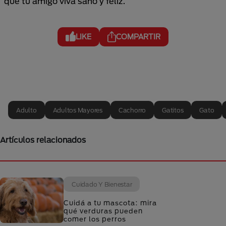
que tu amigo viva sano y feliz.
LIKE
COMPARTIR
Adulto
Adultos Mayores
Cachorro
Gatitos
Gato
Artículos relacionados
Cuidado Y Bienestar
Cuidá a tu mascota: mira
qué verduras pueden
comer los perros