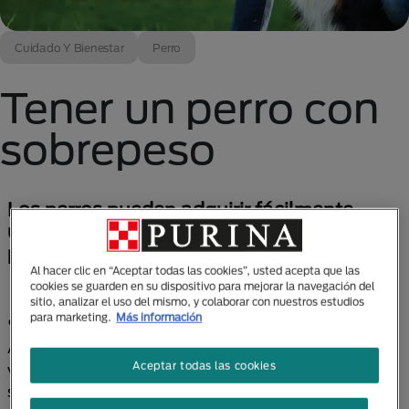
Cuidado Y Bienestar
Perro
Tener un perro con
sobrepeso
Los perros pueden adquirir fácilmente
unos cuantos kilos y es importante saber
por qué sucede.
Al hacer clic en “Aceptar todas las cookies”, usted acepta que las
cookies se guarden en su dispositivo para mejorar la navegación del
sitio, analizar el uso del mismo, y colaborar con nuestros estudios
¿TU PERRO TIENE SOBREPESO?
para marketing.
Más información
Aprovechando los chequeos periódicos, tu
Aceptar todas las cookies
veterinario te dirá si tu perro sufre sobrepeso, pero si
se trata de un perro pequeño también es muy