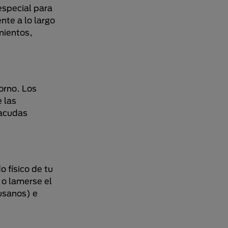
especial para
nte a lo largo
mientos,
orno. Los
 las
 acudas
 físico de tu
 o lamerse el
gusanos) e