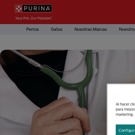
Pasar al contenido principal
Menú Secundario Purina
Menú Principal Purina
Perros
Gatos
Nuestras Marcas
Nuestro
Al hacer cl
para mejora
marketing.
Configur