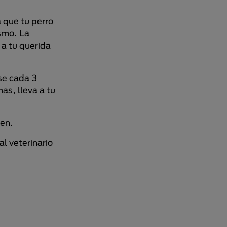
 que tu perro
ismo. La
 a tu querida
rse cada 3
as, lleva a tu
len.
l veterinario