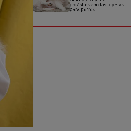
Diles adiós a los
parásitos con las pipetas
para perros