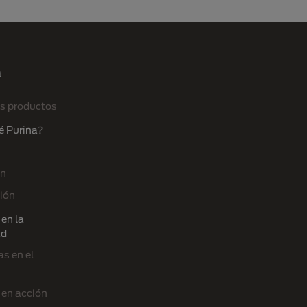
a
s productos
é Purina?
ón
ión
en la
ad
s en el
 en acción