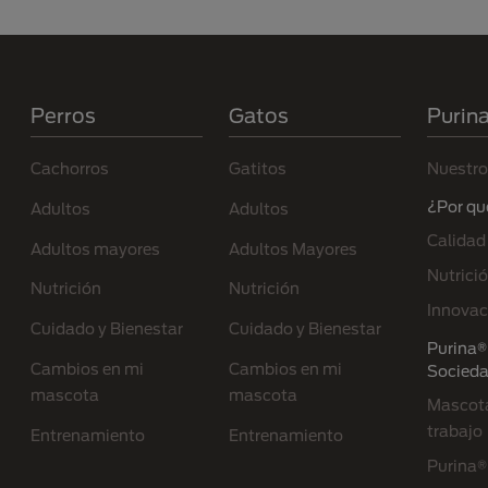
Menú Footer Purina
Perros
Gatos
Purin
Cachorros
Gatitos
Nuestro
¿Por qu
Adultos
Adultos
Calidad
Adultos mayores
Adultos Mayores
Nutrici
Nutrición
Nutrición
Innovac
Cuidado y Bienestar
Cuidado y Bienestar
Purina® 
Cambios en mi
Cambios en mi
Socied
mascota
mascota
Mascota
trabajo
Entrenamiento
Entrenamiento
Purina®