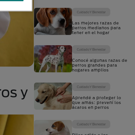
Cuidado Y Bienestar
Las mejores razas de
perros medianos para
tener en el hogar
Cuidado Y Bienestar
Conocé algunas razas de
perros grandes para
hogares amplios
ros y
Cuidado Y Bienestar
Aprendé a proteger lo
que amás: prevení los
ácaros en perros
Cuidado Y Bienestar