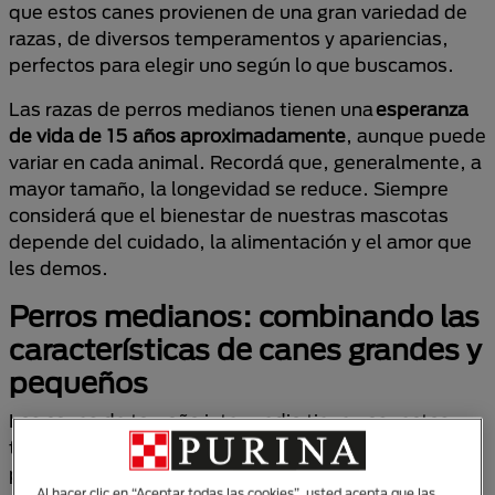
que estos canes provienen de una gran variedad de
razas, de diversos temperamentos y apariencias,
perfectos para elegir uno según lo que buscamos.
Las razas de perros medianos tienen una
esperanza
de vida de 15 años aproximadamente
, aunque puede
variar en cada animal. Recordá que, generalmente, a
mayor tamaño, la longevidad se reduce. Siempre
considerá que el bienestar de nuestras mascotas
depende del cuidado, la alimentación y el amor que
les demos.
Perros medianos: combinando las
características de canes grandes y
pequeños
Los canes de tamaño intermedio tienen aspectos
tanto de las
razas grandes
como de las más
pequeñas; es decir, tienen un
entusiasmo y
Al hacer clic en “Aceptar todas las cookies”, usted acepta que las