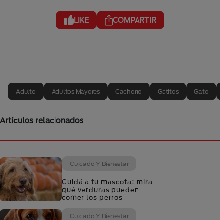
LIKE
COMPARTIR
Adulto
Adultos Mayores
Cachorro
Gatitos
Gato
Artículos relacionados
Cuidado Y Bienestar
Cuidá a tu mascota: mira
qué verduras pueden
comer los perros
Cuidado Y Bienestar