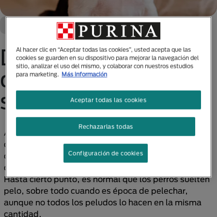
Cuidado Y Bienestar
Perro
Descubre las razas
Al hacer clic en “Aceptar todas las cookies”, usted acepta que las
cookies se guarden en su dispositivo para mejorar la navegación del
sitio, analizar el uso del mismo, y colaborar con nuestros estudios
de perros que no
para marketing.
Más información
sueltan pelo
Aceptar todas las cookies
Rechazarlas todas
Algunas personas piensan que un atuendo no está
completo sin un poco del pelo de tu mascota; por
Configuración de cookies
otra parte, a otras les parecerá una pesadilla el vivir
con la ropa llena de aquellos restos de pelaje canino.
Hasta cierto punto, es normal que los perros suelten
pelo, sobre todo cuando es época de pelechar,
aunque no todos los peludos lo hacen en la misma
cantidad.