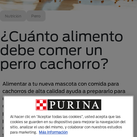
Nutrición
Perro
¿Cuánto alimento
debe comer un
perro cachorro?
Alimentar a tu nueva mascota con comida para
cachorros de alta calidad ayuda a prepararlo para
una vida larga y saludable como perro adulto. Sin
embargo, esto plantea muchas preguntas para los
propietarios de cachorros, sobre todo en los
Al hacer clic en “Aceptar todas las cookies”, usted acepta que las
primerizos. ¿Cuánta comida debería dar a mi
cookies se guarden en su dispositivo para mejorar la navegación del
cachorro? ¿Cada cuánto debo alimentarlo? ¿Qué
sitio, analizar el uso del mismo, y colaborar con nuestros estudios
para marketing.
Más información
tipo de comida es mejor?