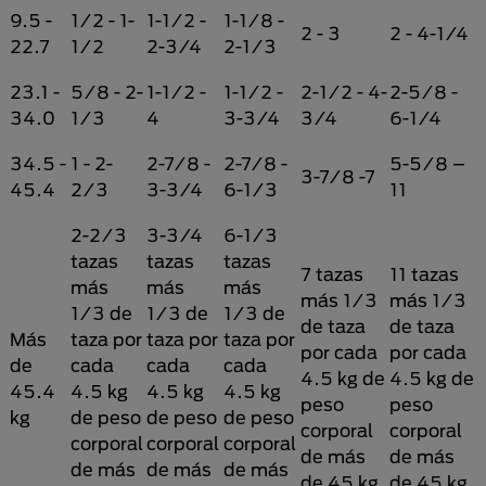
9.5 -
1/2 - 1-
1-1/2 -
1-1/8 -
2 - 3
2 - 4-1/4
22.7
1/2
2-3/4
2-1/3
23.1 -
5/8 - 2-
1-1/2 -
1-1/2 -
2-1/2 - 4-
2-5/8 -
34.0
1/3
4
3-3/4
3/4
6-1/4
34.5 -
1 - 2-
2-7/8 -
2-7/8 -
5-5/8 –
3-7/8 -7
45.4
2/3
3-3/4
6-1/3
11
2-2/3
3-3/4
6-1/3
tazas
tazas
tazas
7 tazas
11 tazas
más
más
más
más 1/3
más 1/3
1/3 de
1/3 de
1/3 de
de taza
de taza
Más
taza por
taza por
taza por
por cada
por cada
de
cada
cada
cada
4.5 kg de
4.5 kg de
45.4
4.5 kg
4.5 kg
4.5 kg
peso
peso
kg
de peso
de peso
de peso
corporal
corporal
corporal
corporal
corporal
de más
de más
de más
de más
de más
de 45 kg
de 45 kg