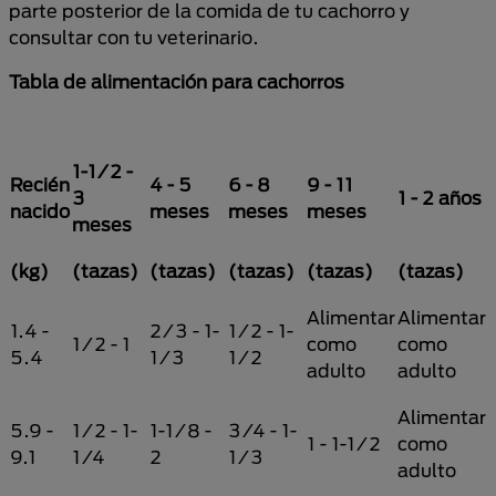
parte posterior de la comida de tu cachorro y
consultar con tu veterinario.
Tabla de alimentación para cachorros
1-1/2 -
Recién
4 - 5
6 - 8
9 - 11
3
1 - 2 años
nacido
meses
meses
meses
meses
(kg)
(tazas)
(tazas)
(tazas)
(tazas)
(tazas)
Alimentar
Alimentar
1.4 -
2/3 - 1-
1/2 - 1-
1/2 - 1
como
como
5.4
1/3
1/2
adulto
adulto
Alimentar
5.9 -
1/2 - 1-
1-1/8 -
3/4 - 1-
1 - 1-1/2
como
9.1
1/4
2
1/3
adulto