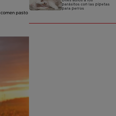
Diles adiós a los
parásitos con las pipetas
para perros
os comen pasto