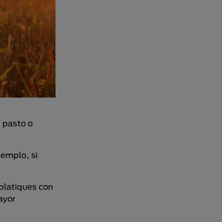
 pasto o
jemplo, si
platiques con
ayor