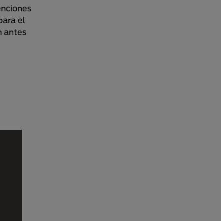
enciones
ara el
n antes