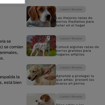
Cuidado Y Bienestar
Las mejores razas de
perros medianos para
tener en el hogar
Cuidado Y Bienestar
ría se
ro) se comían
Conocé algunas razas de
perros grandes para
 animales,
hogares amplios
as.
Cuidado Y Bienestar
Aprendé a proteger lo
respalda la
que amás: prevení los
s, está bien
ácaros en perros
Cuidado Y Bienestar