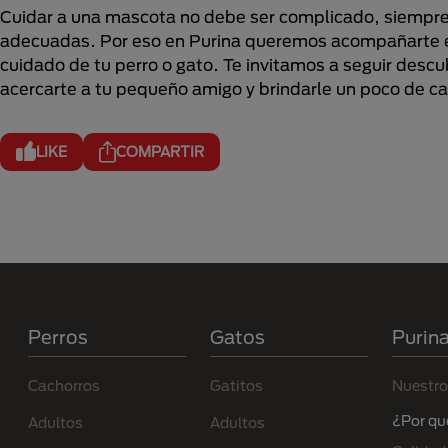
Cuidar a una mascota no debe ser complicado, siempre
adecuadas. Por eso en Purina queremos acompañarte en
cuidado de tu perro o gato. Te invitamos a seguir desc
acercarte a tu pequeño amigo y brindarle un poco de ca
LIKE
COMPARTIR
Menú Footer Purina
Perros
Gatos
Purin
Cachorros
Gatitos
Nuestro
¿Por qu
Adultos
Adultos