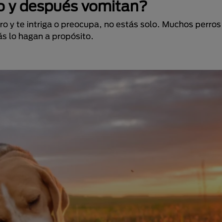
o y después vomitan?
ro y te intriga o preocupa, no estás solo. Muchos perr
s lo hagan a propósito.