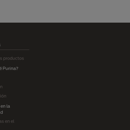
a
s productos
é Purina?
ón
ión
en la
ad
s en el