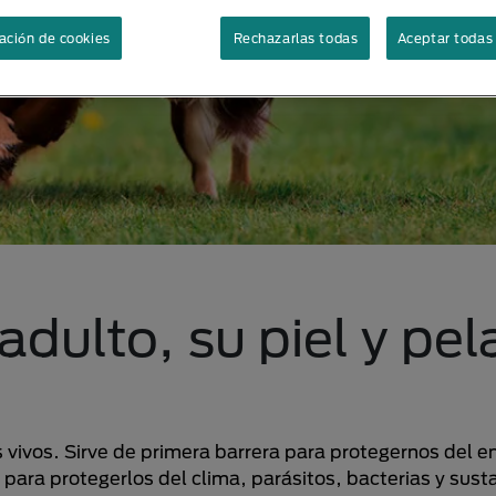
ación de cookies
Rechazarlas todas
Aceptar todas 
dulto, su piel y pel
vivos. Sirve de primera barrera para protegernos del en
e para protegerlos del clima, parásitos, bacterias y sust