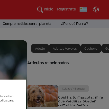
Inicio
Regístrate
Comprometidos con el planeta
¿Por qué Purina?
Adulto
Adultos Mayores
Cachorro
Ga
Artículos relacionados
Cuidado Y Bienestar
ispositivo
Cuidá a tu mascota: mira
tudios para
qué verduras pueden
comer los perros