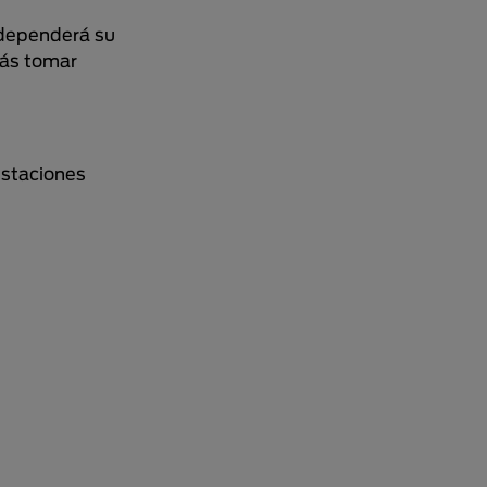
o dependerá su
rás tomar
estaciones