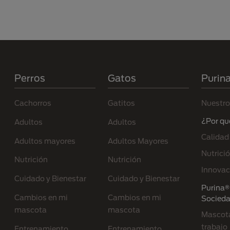
Menú Footer Purina
Perros
Gatos
Purin
Cachorros
Gatitos
Nuestro
¿Por qu
Adultos
Adultos
Calidad
Adultos mayores
Adultos Mayores
Nutrici
Nutrición
Nutrición
Innovac
Cuidado y Bienestar
Cuidado y Bienestar
Purina® 
Cambios en mi
Cambios en mi
Socied
mascota
mascota
Mascota
trabajo
Entrenamiento
Entrenamiento