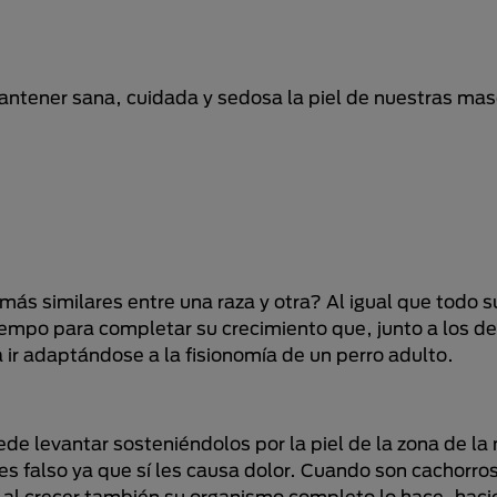
mantener sana, cuidada y sedosa la piel de nuestras ma
ás similares entre una raza y otra? Al igual que todo 
a tiempo para completar su crecimiento que, junto a los 
 ir adaptándose a la fisionomía de un perro adulto.
e levantar sosteniéndolos por la piel de la zona de la 
es falso ya que sí les causa dolor. Cuando son cachorr
ro al crecer también su organismo completo lo hace, hac