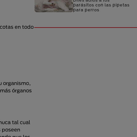
Diles adiós a los
parásitos con las pipetas
para perros
scotas en todo
su organismo,
demás órganos
nuca tal cual
os poseen
iendo que los