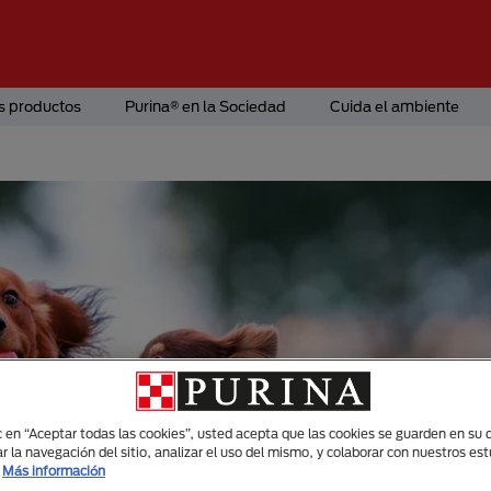
s productos
Purina® en la Sociedad
Cuida el ambiente
ic en “Aceptar todas las cookies”, usted acepta que las cookies se guarden en su d
r la navegación del sitio, analizar el uso del mismo, y colaborar con nuestros es
Más información