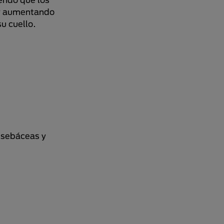
d y aumentando
su cuello.
s sebáceas y