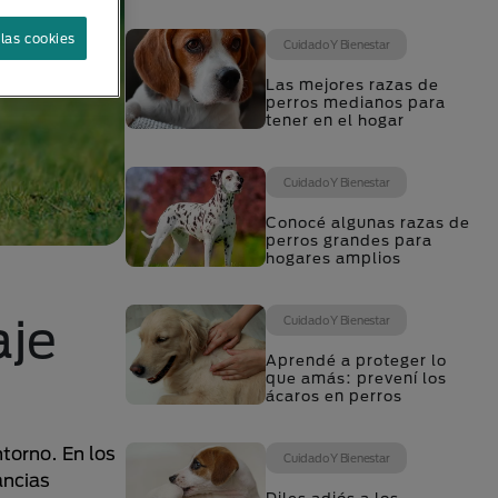
las cookies
Cuidado Y Bienestar
Las mejores razas de
perros medianos para
tener en el hogar
Cuidado Y Bienestar
Conocé algunas razas de
perros grandes para
hogares amplios
aje
Cuidado Y Bienestar
Aprendé a proteger lo
que amás: prevení los
ácaros en perros
torno. En los
Cuidado Y Bienestar
ancias