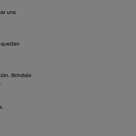
mar una
i quedan
ión. Bríndale
.
a.