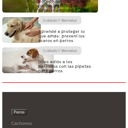
Conocé algunas razas de
perros grandes para
hogares amplios
Cuidado Y Bienestar
Aprendé a proteger lo
que amás: prevení los
ácaros en perros
Cuidado Y Bienestar
Diles adiós a los
parásitos con las pipetas
para perros
Menú
Footer
Perros
Purina
Cachorros