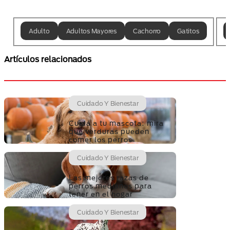
Adulto
Adultos Mayores
Cachorro
Gatitos
Artículos relacionados
Cuidado Y Bienestar
Cuidá a tu mascota: mira
qué verduras pueden
comer los perros
Cuidado Y Bienestar
Las mejores razas de
perros medianos para
tener en el hogar
Cuidado Y Bienestar