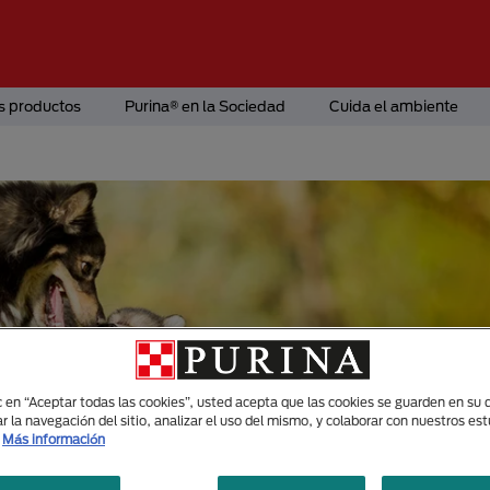
s productos
Purina® en la Sociedad
Cuida el ambiente
ic en “Aceptar todas las cookies”, usted acepta que las cookies se guarden en su d
r la navegación del sitio, analizar el uso del mismo, y colaborar con nuestros es
Más información