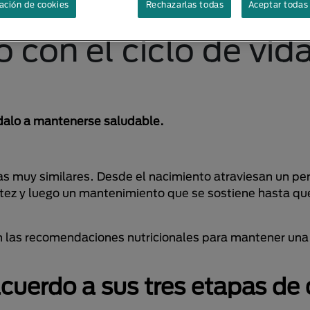
ación de cookies
Rechazarlas todas
Aceptar todas 
 con el ciclo de vid
údalo a mantenerse saludable.
as muy similares. Desde el nacimiento atraviesan un pe
ltez y luego un mantenimiento que se sostiene hasta qu
on las recomendaciones nutricionales para mantener una
acuerdo a sus tres etapas de 