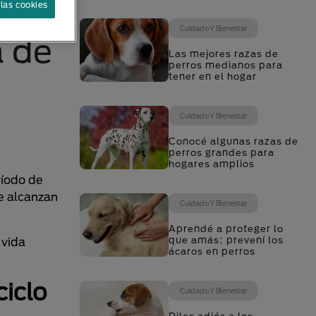
las cookies
Cuidado Y Bienestar
a de
Las mejores razas de
perros medianos para
tener en el hogar
Cuidado Y Bienestar
Conocé algunas razas de
perros grandes para
hogares amplios
ríodo de
e alcanzan
Cuidado Y Bienestar
Aprendé a proteger lo
que amás: prevení los
 vida
ácaros en perros
ciclo
Cuidado Y Bienestar