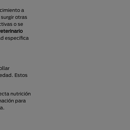
cimiento a
surgir otras
tivas o se
eterinario
ad específica
ollar
e edad. Estos
cta nutrición
rmación para
a.