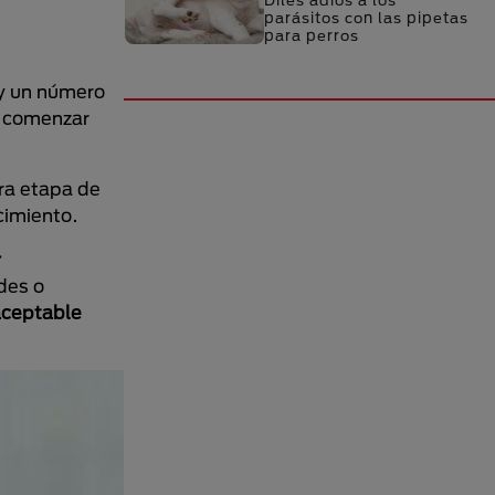
Diles adiós a los
parásitos con las pipetas
para perros
 un número
a comenzar
ra etapa de
cimiento.
r
des o
 aceptable