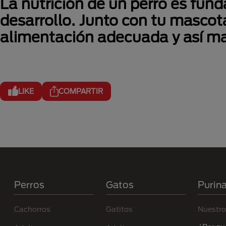
La nutrición de un perro es fun
desarrollo. Junto con tu mascota
alimentación adecuada y así ma
LIKE
COMPARTIR
Menú Footer Purina
Perros
Gatos
Purin
Cachorros
Gatitos
Nuestro