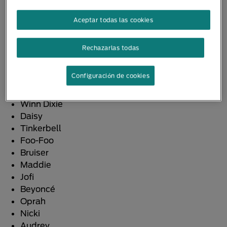
Laika
Lady
Aceptar todas las cookies
Ladadog
Chance
Rechazarlas todas
Lady Greyhound
Sandy
Configuración de cookies
Puffy
Penny
Winn Dixie
Daisy
Tinkerbell
Foo-Foo
Bruiser
Maddie
Jofi
Beyoncé
Oprah
Nicki
Audrey