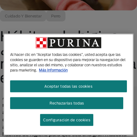
Cuidado Y Bienestar
Perro
Hábitos de higiene:
¿cómo mantener a
Al hacer clic en “Aceptar todas las cookies”, usted acepta que las
mi perro limpio si ya
cookies se guarden en su dispositivo para mejorar la navegación del
sitio, analizar el uso del mismo, y colaborar con nuestros estudios
para marketing.
Más información
es mayor?
Aceptar todas las cookies
A diferencia de un cachorro, un perro adulto ya tiene
Rechazarlas todas
mayor control sobre sí mismo y puede dar respuesta
a los comandos que sus dueños le indican. Pero, si
desde pequeño no se le instruyó de forma adecuada,
Configuración de cookies
aún se puede enseñar a un perro adulto ciertos
hábitos de higiene para que sea una gran mascota