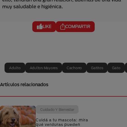
muy saludable e higiénica.
LIKE
COMPARTIR
Adulto
Adultos Mayores
Cachorro
Gatitos
Gato
Artículos relacionados
Cuidado Y Bienestar
Cuidá a tu mascota: mira
qué verduras pueden