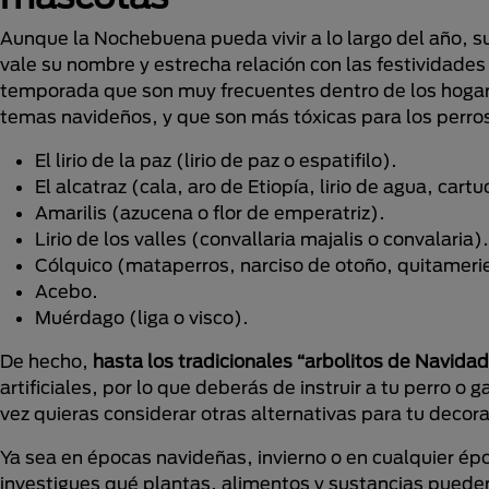
Aunque la Nochebuena pueda vivir a lo largo del año, s
vale su nombre y estrecha relación con las festividade
temporada que son muy frecuentes dentro de los hogar
temas navideños, y que son más tóxicas para los perros 
El lirio de la paz (lirio de paz o espatifilo).
El alcatraz (cala, aro de Etiopía, lirio de agua, cartuc
Amarilis (azucena o flor de emperatriz).
Lirio de los valles (convallaria majalis o convalaria).
Cólquico (mataperros, narciso de otoño, quitamerie
Acebo.
Muérdago (liga o visco).
De hecho,
hasta los tradicionales “arbolitos de Navida
artificiales, por lo que deberás de instruir a tu perro o
vez quieras considerar otras alternativas para tu deco
Ya sea en épocas navideñas, invierno o en cualquier é
investigues qué plantas, alimentos y sustancias pueden 