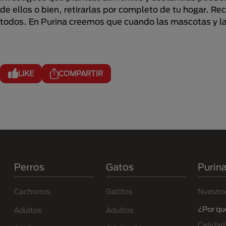
de ellos o bien, retirarlas por completo de tu hogar. Re
todos. En Purina creemos que cuando las mascotas y la
LIKE
COMPARTIR
Menú Footer Purina
Perros
Gatos
Purin
Cachorros
Gatitos
Nuestro
¿Por qu
Adultos
Adultos
Calidad