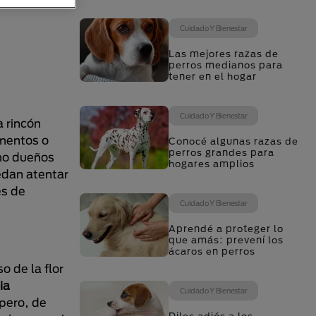
Cuidado Y Bienestar
Las mejores razas de
perros medianos para
tener en el hogar
Cuidado Y Bienestar
 rincón
imentos o
Conocé algunas razas de
perros grandes para
omo dueños
hogares amplios
edan atentar
es de
Cuidado Y Bienestar
Aprendé a proteger lo
que amás: prevení los
ácaros en perros
o de la flor
ia
Cuidado Y Bienestar
pero, de