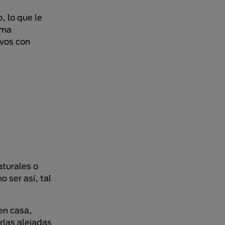
, lo que le
sma
ivos con
aturales o
o ser así, tal
en casa,
rlas alejadas