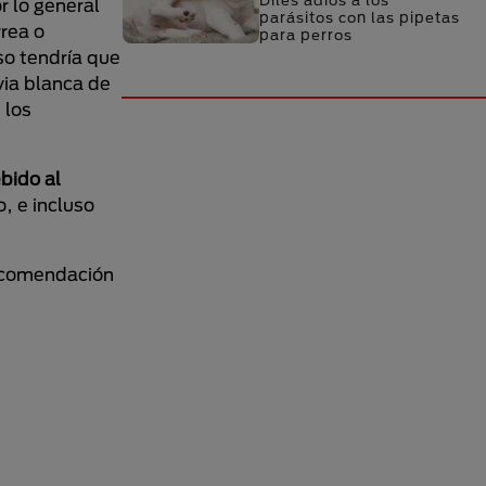
Diles adiós a los
r lo general
parásitos con las pipetas
rrea o
para perros
so tendría que
via blanca de
 los
bido al
, e incluso
recomendación