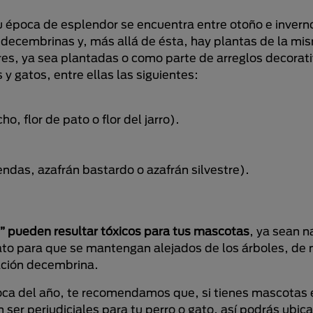
u época de esplendor se encuentra entre otoño e inverno
s decembrinas y, más allá de ésta, hay plantas de la mi
es, ya sea plantadas o como parte de arreglos decorat
y gatos, entre ellas las siguientes:
ho, flor de pato o flor del jarro).
ndas, azafrán bastardo o azafrán silvestre).
d” pueden resultar tóxicos para tus mascotas
, ya sean n
 gato para que se mantengan alejados de los árboles, de n
ración decembrina.
poca del año, te recomendamos que, si tienes mascotas 
ser perjudiciales para tu perro o gato, así podrás ubica