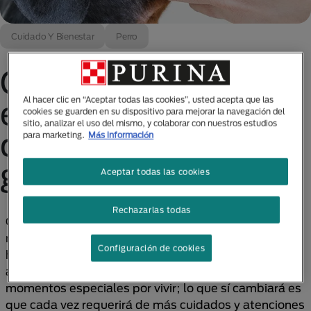
Cuidado Y Bienestar
Perro
Conoce las
enfermedades más
Al hacer clic en “Aceptar todas las cookies”, usted acepta que las
cookies se guarden en su dispositivo para mejorar la navegación del
sitio, analizar el uso del mismo, y colaborar con nuestros estudios
comunes en perros
para marketing.
Más información
geriátricos
Aceptar todas las cookies
Rechazarlas todas
Con el paso del tiempo es normal que la salud de tu
mejor amigo ya no sea la misma que la que gozaba
Configuración de cookies
hace algunos años, esto no significa que los días de
alegría han quedado atrás, aún les quedan muchos
momentos especiales por vivir; lo que sí cambiará es
que cada vez requerirá de más cuidados y atenciones