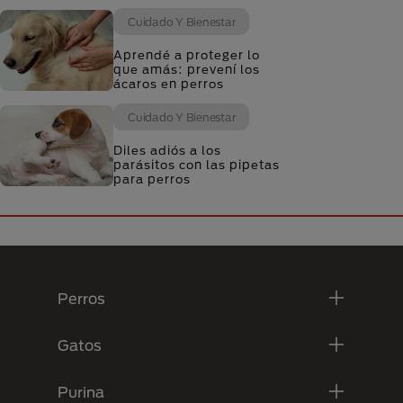
Cuidado Y Bienestar
Aprendé a proteger lo
que amás: prevení los
ácaros en perros
Cuidado Y Bienestar
Diles adiós a los
parásitos con las pipetas
para perros
Menú Footer Purina
Perros
Gatos
Purina