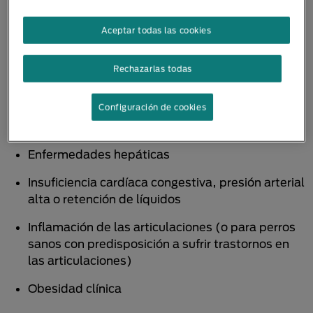
intestinal, estreñimiento, vómitos y diarrea
Aceptar todas las cookies
Diabetes mellitus
Pancreatitis
Rechazarlas todas
Enfermedad renal crónica
Configuración de cookies
Trastornos urinarios y de la vejiga
Enfermedades hepáticas
Insuficiencia cardíaca congestiva, presión arterial
alta o retención de líquidos
Inflamación de las articulaciones (o para perros
sanos con predisposición a sufrir trastornos en
las articulaciones)
Obesidad clínica