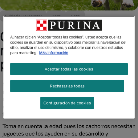
Cuidado Y Bienestar
Perro
Gato
Cómo elegir los
Al hacer clic en “Aceptar todas las cookies”, usted acepta que las
cookies se guarden en su dispositivo para mejorar la navegación del
mejores juguetes
sitio, analizar el uso del mismo, y colaborar con nuestros estudios
para marketing.
Más información
para mascotas
Aceptar todas las cookies
Sabemos que
entre las cosas que tu querida
Rechazarlas todas
mascota necesita están sus juguetes
, pero al
momento de adquirirlos te encuentras con
Configuración de cookies
muchísimos productos de diferentes formas,
tamaños, colores y materiales.
Toma en cuenta la edad pues los cachorros necesitan
juguetes que los ayuden en su desarrollo y