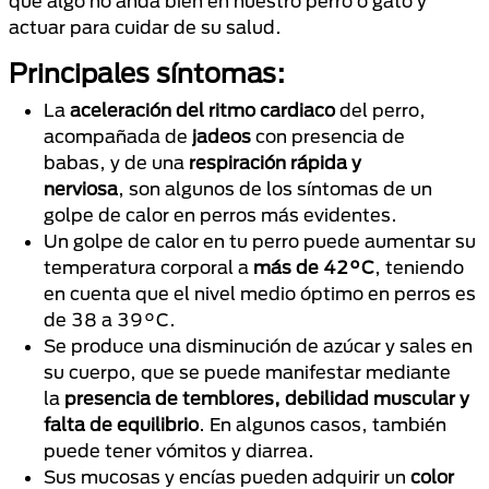
que algo no anda bien en nuestro perro o gato y
actuar para cuidar de su salud.
Principales síntomas:
La
aceleración del ritmo cardiaco
del perro,
acompañada de
jadeos
con presencia de
babas, y de una
respiración rápida y
nerviosa
, son algunos de los síntomas de un
golpe de calor en perros más evidentes.
Un golpe de calor en tu perro puede aumentar su
temperatura corporal a
más de 42°C
, teniendo
en cuenta que el nivel medio óptimo en perros es
de 38 a 39°C.
Se produce una disminución de azúcar y sales en
su cuerpo, que se puede manifestar mediante
la
presencia de temblores, debilidad muscular y
falta de equilibrio
. En algunos casos, también
puede tener vómitos y diarrea.
Sus mucosas y encías pueden adquirir un
color