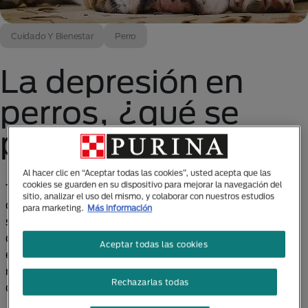
Cuidado Y Bienestar
Perro
La depresión en
perros, ¿qué se
puede hacer?
Al hacer clic en “Aceptar todas las cookies”, usted acepta que las
cookies se guarden en su dispositivo para mejorar la navegación del
Tu amigo de cuatro patas puede estar triste y
sitio, analizar el uso del mismo, y colaborar con nuestros estudios
desanimado, puedes darte cuenta de ello porque
para marketing.
Más información
sus hábitos de alimentación y sueño cambian. Lo ves
decaído, sin ganas de jugar contigo y es lógico que
Aceptar todas las cookies
esta situación te preocupe, y por supuesto que a
nosotros también, nadie quiere ver a una mascota
Rechazarlas todas
deprimida.