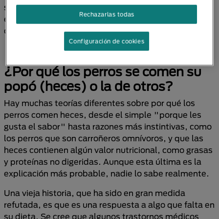
se meterán felizmente en estiércol de caballo,
Rechazarlas todas
estiércol de vaca, excrementos de conejo u otras
ofertas similares.
Configuración de cookies
¿Por qué los perros se comen su
popó (heces) o la de otros?
Hay muchas teorías diferentes sobre por qué los
perros comen heces, desde el simple "porque les
gusta el sabor" hasta razones más instintivas, como
los perros que son carroñeros omnívoros, y que las
heces contienen algún valor nutricional, como grasas
y proteínas no digeridas. Aunque esta última es la
explicación más probable, nadie lo sabe realmente.
Una vieja historia, que ha sido en gran medida
refutada, es que es una respuesta a algo que falta en
su dieta. Se cree que algunos trastornos médicos