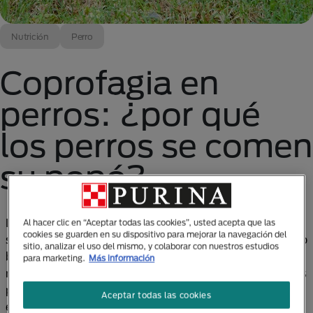
Nutrición
Perro
Coprofagia en
perros: ¿por qué
los perros se comen
su popó?
La coprofagia es cuando los perros comen heces, ya
Al hacer clic en “Aceptar todas las cookies”, usted acepta que las
cookies se guarden en su dispositivo para mejorar la navegación del
sean propias o de otro animal. Es un comportamiento
sitio, analizar el uso del mismo, y colaborar con nuestros estudios
bastante desagradable con el que muchos de
para marketing.
Más información
nosotros arrugaremos la nariz, pero es común que los
perros lo hagan en algún momento de sus vidas. Sin
Aceptar todas las cookies
embargo, si se les da la oportunidad, muchos perros