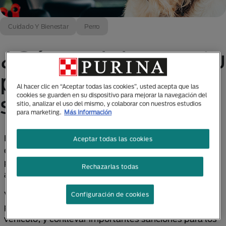
Cuidado Y Bienestar
Perro
¿Cómo viajar con tu
perro de forma
Al hacer clic en “Aceptar todas las cookies”, usted acepta que las
segura en auto?
cookies se guarden en su dispositivo para mejorar la navegación del
sitio, analizar el uso del mismo, y colaborar con nuestros estudios
para marketing.
Más información
El auto es el mejor aliado para compartir nuevas
Aceptar todas las cookies
experiencias con tu amigo de cuatro patas. Es ideal
por el nivel de control y autonomía que te permite,
Rechazarlas todas
además de ser seguro y cómodo para tu mascota.
Viajar con mascotas es una responsabilidad que
Configuración de cookies
puede poner en peligro a todos los ocupantes del
vehículo, y conllevar importantes sanciones para los