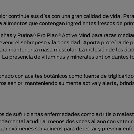
ior continúe sus días con una gran calidad de vida. Par
 alimentos que contengan ingredientes frescos de prim
ueñas y Purina® Pro Plan® Active Mind para razas medi
venir el sobrepeso y la obesidad. Aporta proteína de po
para mantener la masa muscular. La inclusión de los áci
 La presencia de vitaminas y minerales antioxidantes f
ionado con aceites botánicos como fuente de triglicérid
ros senior, manteniendo su mente activa y alerta, brin
 de sufrir ciertas enfermedades como artritis o malest
fundamental acudir al menos dos veces al año con veterin
lizar exámenes sanguíneos para detectar y prevenir en