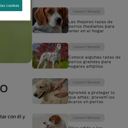
las cookies
Cuidado Y Bienestar
Las mejores razas de
perros medianos para
tener en el hogar
Cuidado Y Bienestar
Conocé algunas razas de
perros grandes para
hogares amplios
ro
Cuidado Y Bienestar
Aprendé a proteger lo
que amás: prevení los
ácaros en perros
ar con él y
Cuidado Y Bienestar