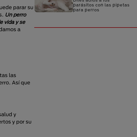
Diles adiós a los
parásitos con las pipetas
puede parar su
para perros
s.
Un perro
e vida y se
ndamos a
tas las
rro. Así que
salud y
ertos y por su