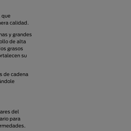
a que
era calidad.
anas y grandes
llo de alta
dos grasos
ortalecen su
os de cadena
dándole
ares del
ario para
fermedades.