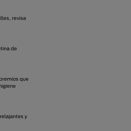
lles, revisa
utina de
o premios que
higiene
relajantes y