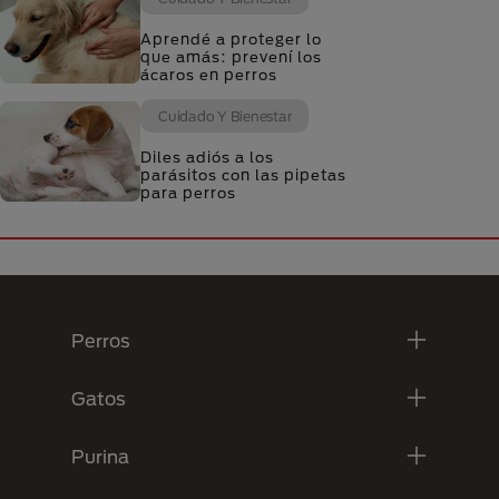
Aprendé a proteger lo
que amás: prevení los
ácaros en perros
Cuidado Y Bienestar
Diles adiós a los
parásitos con las pipetas
para perros
Menú Footer Purina
Perros
Gatos
Purina