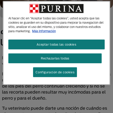
Cuidado Y Bienestar
Perro
Al hacer clic en “Aceptar todas las cookies”, usted acepta que las
cookies se guarden en su dispositivo para mejorar la navegación del
¿Cómo cortarle las
sitio, analizar el uso del mismo, y colaborar con nuestros estudios
para marketing.
Más información
uñas a los perros?
Aceptar todas las cookies
Mantener a tu perro feliz y saludable todos los días
Rechazarlas todas
va más allá del alimento y el ejercicio.
Configuración de cookies
El corte de uñas es una tarea que todo dueño debería
realizar. Al igual que las uñas de los dedos, las uñas
de los pies del perro continúan creciendo y si no se
las recorta pueden resultar muy incómodas para el
perro y para el dueño.
Tu veterinario puede darte una noción de cuándo es