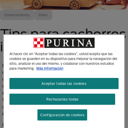
Entrenamiento
Perro
Tips para cachorros
inquietos en casa
Al hacer clic en “Aceptar todas las cookies”, usted acepta que las
cookies se guarden en su dispositivo para mejorar la navegación del
sitio, analizar el uso del mismo, y colaborar con nuestros estudios
Los cachorros tienen un interés especial por
para marketing.
Más información
descubrir el mundo que los rodea, y si tienes uno en
casa, seguramente habrás notado que esa
Aceptar todas las cookies
curiosidad se manifiesta de diferentes maneras:
muerden los muebles, ladran sin parar, saltan por
todos lados, corren como locos, les atrae todo a su
Rechazarlas todas
alrededor… en fin, les encanta hacer travesuras y
moverse a su propio ritmo.
Configuración de cookies
En Purina® queremos acompañarte con consejos e