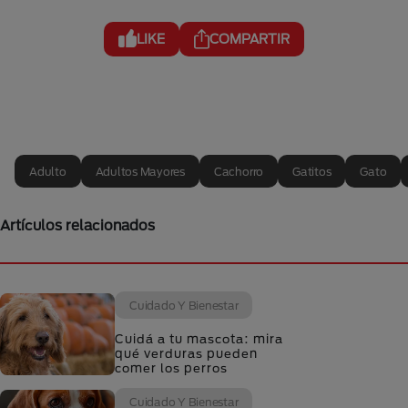
LIKE
COMPARTIR
Adulto
Adultos Mayores
Cachorro
Gatitos
Gato
Artículos relacionados
Cuidado Y Bienestar
Cuidá a tu mascota: mira
qué verduras pueden
comer los perros
Cuidado Y Bienestar