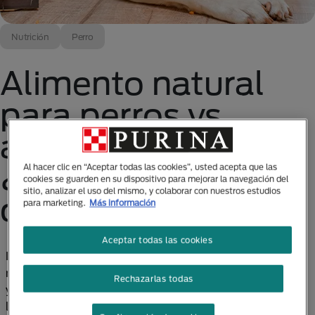
Nutrición
Perro
Alimento natural
para perros vs
alimento holístico:
¿Cuál es la
Al hacer clic en “Aceptar todas las cookies”, usted acepta que las
cookies se guarden en su dispositivo para mejorar la navegación del
sitio, analizar el uso del mismo, y colaborar con nuestros estudios
diferencia?
para marketing.
Más información
Aceptar todas las cookies
Los términos "natural" y "holístico" se utilizan
mucho en las industrias de alimentos para humanos
Rechazarlas todas
y mascotas. Sin embargo, pocas personas entienden
lo que significan esos términos.