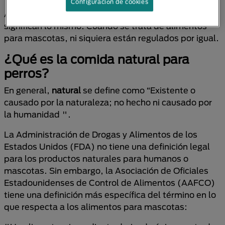
Configuración de cookies
Aunque a veces se usan indistintamente, no
significan lo mismo. Cuando se trata de alimentos
para mascotas, ni siquiera están regulados por igual.
¿Qué es la comida natural para
perros?
En general,
natural
se define como “Existente o
causado por la naturaleza; no hecho ni causado por
la humanidad ".
La Administración de Drogas y Alimentos de los
Estados Unidos (FDA) no tiene una definición legal
para los productos naturales para humanos o
mascotas. Sin embargo, la Asociación de Oficiales
Estadounidenses de Control de Alimentos (AAFCO)
tiene una definición más específica del término en lo
que respecta a los alimentos para mascotas: