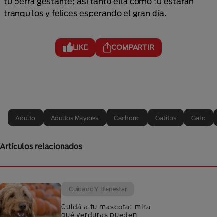
tu perra gestante; así tanto ella como tú estarán
tranquilos y felices esperando el gran día.
LIKE
COMPARTIR
Adulto
Adultos Mayores
Cachorro
Gatitos
Gato
Artículos relacionados
Cuidado Y Bienestar
Cuidá a tu mascota: mira
qué verduras pueden