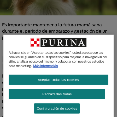
Es importante mantener a la futura mamá sana
durante el periodo de embarazo y gestación de un
perro.
Al hacer clic en “Aceptar todas las cookies”, usted acepta que las
LA ALIMENTACIÓN EN EL
cookies se guarden en su dispositivo para mejorar la navegación del
sitio, analizar el uso del mismo, y colaborar con nuestros estudios
EMBARAZO DE UN PERRA
para marketing.
Más información
La llegada de los cachorros va a ser muy
Aceptar todas las cookies
emocionante y agotadora, tanto para tu perra como
para ti. Aunque es maravilloso dar la bienvenida a tu
hogar a unas adorables bolitas de pelo, para la
Rechazarlas todas
nueva mamá será un trabajo duro gestar, parir y
cuidar de una camada traviesa.
Configuración de cookies