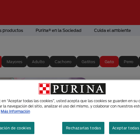
s productos
Purina® en la Sociedad
Cuida el ambiente
Mayores
Adulto
Cachorro
Gatitos
Gato
Perro
Juegos
para e
ic en “Aceptar todas las cookies”, usted acepta que las cookies se guarden en su d
r la navegación del sitio, analizar el uso del mismo, y colaborar con nuestros es
relació
Más información
ación de cookies
Rechazarlas todas
Aceptar todas 
Cuidado Y Bienestar