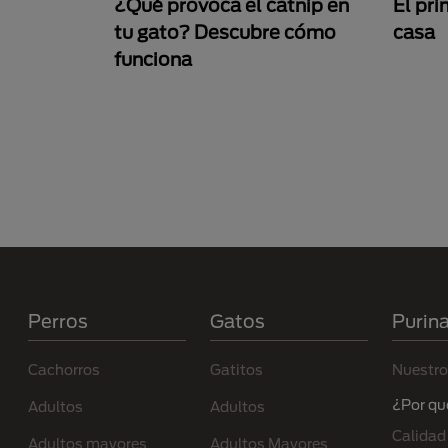
¿Qué provoca el catnip en
El pri
tu gato? Descubre cómo
casa
funciona
Paginación
Menú Footer Purina
Perros
Gatos
Purin
Cachorros
Gatitos
Nuestro
¿Por qu
Adultos
Adultos
Calidad
Adultos mayores
Adultos Mayores