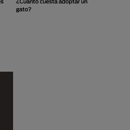
es
¿Cuánto cuesta adoptar un
gato?
na