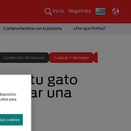
Inicio
Regístrate
Comprometidos con el planeta
¿Por qué Purina?
Cambios En Mi Mascota
Cuidado Y Bienestar
Entrenamiento
 con tu gato
ntablar una
ispositivo
tudios para
n
las cookies