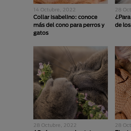
14 Octubre, 2022
28 Oc
Collar isabelino: conoce
¿Para 
más del cono para perros y
de lo
gatos
28 Octubre, 2022
28 Oc