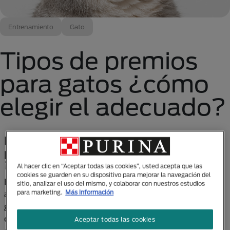
Entrenamiento
Gato
Tipos de premios
para gatos ¿cómo
elegir el adecuado?
Los premios para gatos son muy útiles
para fomentar buenos comportamientos
¡Aprende a usarlos!
Al hacer clic en “Aceptar todas las cookies”, usted acepta que las
cookies se guarden en su dispositivo para mejorar la navegación del
El propio término representa una recompensa por
sitio, analizar el uso del mismo, y colaborar con nuestros estudios
para marketing.
Más información
algo, pero esto no significa que los premios para
gatos deban ser siempre comida. Todos sabemos
que es imposible resistirse al ronroneo de un gatito
Aceptar todas las cookies