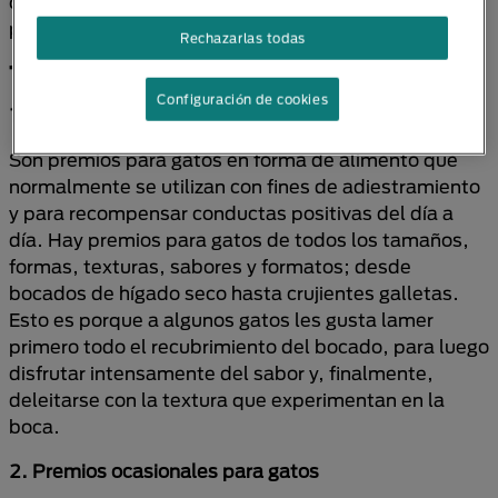
que se enrosca en nuestra pierna para conseguir un
preciado bocado, pero ¿cuánto es demasiado?
Rechazarlas todas
TIPOS DE PREMIOS PARA GATOS
Configuración de cookies
1. Premios ideales para gatos
Son premios para gatos en forma de alimento que
normalmente se utilizan con fines de adiestramiento
y para recompensar conductas positivas del día a
día. Hay premios para gatos de todos los tamaños,
formas, texturas, sabores y formatos; desde
bocados de hígado seco hasta crujientes galletas.
Esto es porque a algunos gatos les gusta lamer
primero todo el recubrimiento del bocado, para luego
disfrutar intensamente del sabor y, finalmente,
deleitarse con la textura que experimentan en la
boca.
2. Premios ocasionales para gatos