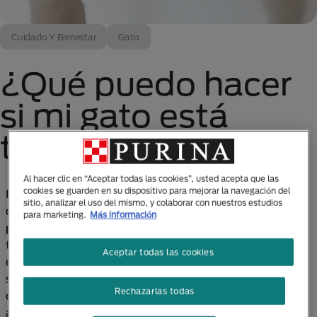
Cuidado Y Bienestar
Gato
¿Qué puedo hacer
si mi gato está
triste?
Al hacer clic en “Aceptar todas las cookies”, usted acepta que las
cookies se guarden en su dispositivo para mejorar la navegación del
Pocas cosas son tan importantes como la felicidad
sitio, analizar el uso del mismo, y colaborar con nuestros estudios
de tu gato. Seguramente crees que no hay nadie que
para marketing.
Más información
pueda hacer más feliz a tu felino amigo y que haces
todo lo posible porque se mantenga saludable, pero
Aceptar todas las cookies
existen algunas acciones que podrías estar haciendo
sin darte cuenta y que afectan a tu gato más de lo
Rechazarlas todas
que crees, incluso podrían hacerlo sentir que no lo
amas.