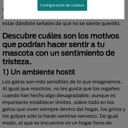
Configuración de cookies
Una buena conexión con tu gato implica que estés
atento a cómo se comunica contigo, ya que podría
estar dándote señales de que no se siente querido.
Descubre cuáles son los motivos
que podrían hacer sentir a tu
mascota con un sentimiento de
tristeza.
1) Un ambiente hostil
Los gatos son más sensibles de lo que imaginamos.
Al igual que nosotros, no les gusta que los regañen
cuando han hecho algo desagradable; aunque es
importante establecer límites, sobre todo en los
gatos que viven siempre dentro del hogar, los gritos y
los golpes sólo lo harán sentirse nervioso. De igual
modo, el que se encuentre en un hogar lleno de