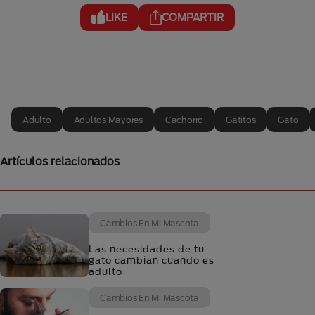
LIKE
COMPARTIR
Adulto
Adultos Mayores
Cachorro
Gatitos
Gato
Artículos relacionados
Cambios En Mi Mascota
Las necesidades de tu
gato cambian cuando es
adulto
Cambios En Mi Mascota