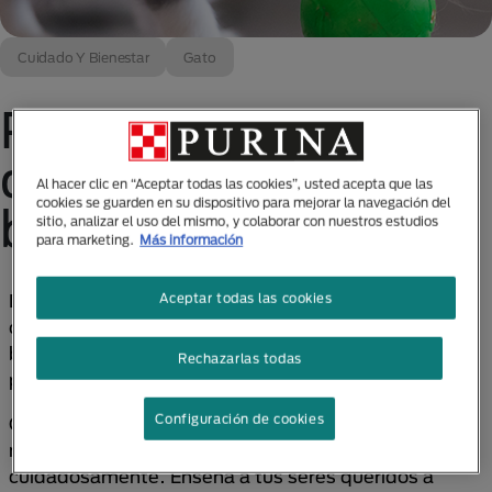
Cuidado Y Bienestar
Gato
Primeras semanas
de los gatitos
Al hacer clic en “Aceptar todas las cookies”, usted acepta que las
cookies se guarden en su dispositivo para mejorar la navegación del
bebés en casa
sitio, analizar el uso del mismo, y colaborar con nuestros estudios
para marketing.
Más información
Dormir y jugar son los principales comportamientos
Aceptar todas las cookies
que verás en las primeras semanas de tus gatitos
bebés. Conoce cómo tratarlos y cuidarlos en este
Rechazarlas todas
periodo.
Configuración de cookies
Cuando los gatitos bebés llegan a una nueva casa
necesitan de un periodo de ajuste y que los observes
cuidadosamente. Enseña a tus seres queridos a