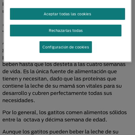
intolerancia a la lactosa producida por el déficit de
una enzima digestiva denominada lactasa.
Aceptar todas las cookies
¿Hasta cuándo los gatos
toman leche?
Rechazarlas todas
Al momento de nacer, la única alimentación de los
Configuración de cookies
gatitos, es la leche de su madre, suficiente para
proporcionar todos los nutrientes necesarios. Ellos la
beben hasta que los desteta a las cuatro semanas
de vida. Es la única fuente de alimentación que
tienen y necesitan, dado que las proteínas que
contiene la leche de su mamá son vitales para su
desarrollo y cubren perfectamente todas sus
necesidades.
Por lo general, los gatitos comen alimentos sólidos
entre la octava y décima semana de edad.
Aunque los gatitos pueden beber la leche de su