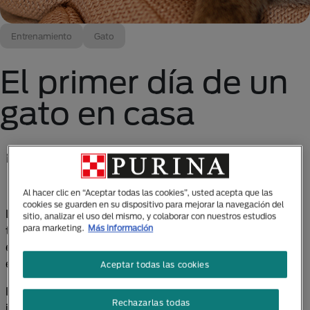
Entrenamiento
Gato
El primer día de un
gato en casa
¡Prepárate para recibir a tu nueva mascota!
Al hacer clic en “Aceptar todas las cookies”, usted acepta que las
cookies se guarden en su dispositivo para mejorar la navegación del
Llegó el gran día en que vas a darle la bienvenida en
sitio, analizar el uso del mismo, y colaborar con nuestros estudios
para marketing.
Más información
tu hogar a tu
nuevo gatito
. Es un momento
emocionante, pero también puede ser un poco
estresante para ambos si no están preparados.
Aceptar todas las cookies
En este artículo encontrarás algunos consejos
Rechazarlas todas
importantes para facilitar que tu gatito se adapte