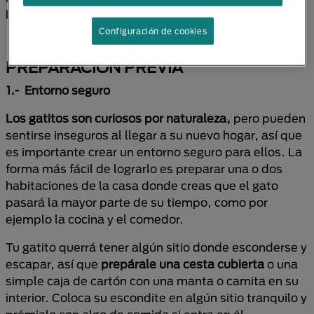
bien a su nuevo hogar y familia.
Configuración de cookies
PREPARACIÓN PREVIA
1.- Entorno seguro
Los gatitos son curiosos por naturaleza,
pero pueden
sentirse inseguros al llegar a su nuevo hogar, así que
es importante crear un entorno seguro para ellos. La
forma más fácil de lograrlo es preparar una o dos
habitaciones de la casa donde creas que el gato
pasará la mayor parte de su tiempo, como por
ejemplo la cocina y el comedor.
Tu gatito querrá tener algún sitio donde esconderse y
escapar, así que
prepárale una cesta cubierta
o una
simple caja de cartón con una manta o camita en su
interior. Coloca su escondite en algún sitio tranquilo y