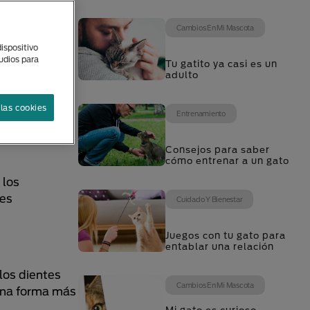
Cambios En Mi Mascota
u
ispositivo
tudios para
Tu gatito ya casi es un
adulto
las cookies
Entrenamiento
rrollar un
on totalmente
Consejos para saber
cómo entrenar a un gato
 los
tes
Cuidado Y Bienestar
Juegos con tu gato para
entablar una relación
 los dientes
Cambios En Mi Mascota
una forma más