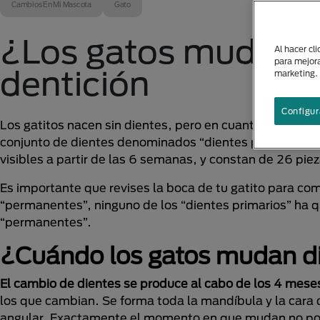
Cambios En Mi Mascota
Gato
¿Los gatos mudan d
Al hacer cl
para mejora
dentición
marketing.
Configur
Los gatitos nacen sin dientes, pero en cuanto dejan d
conjunto de dientes denominados “dientes primarios o d
visibles a partir de las 6 semanas, y constan de 26 piez
Es importante que revises la boca de tu gatito para com
“permanentes”, ninguno de los “dientes primarios” ha 
“permanentes”.
¿Cuándo los gatos mudan di
El cambio de dientes se produce al cabo de los 4 mese
los que cambian. Se forma toda la mandíbula y la car
angular. Exactamente el momento en que mudan no pod