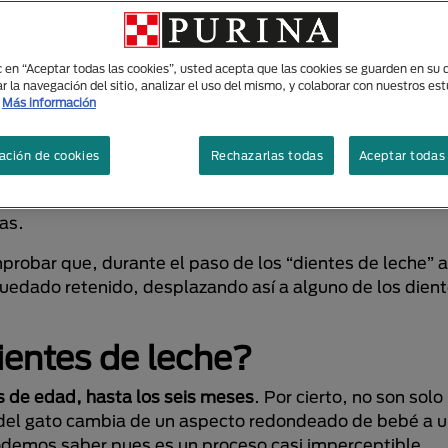
ientes? Tips para s
ic en “Aceptar todas las cookies”, usted acepta que las cookies se guarden en su d
r la navegación del sitio, analizar el uso del mismo, y colaborar con nuestros es
Más información
ación de cookies
Rechazarlas todas
Aceptar todas 
e mamar (hacia las 3 semanas de vida) comienzan a desa
ientes de leche”. Los “dientes primarios o de leche” s
as.
probar que, durante el paso de los “dientes de leche” a
quedado retenido, desplazando así a alguno de los dien
entes de leche?
s de edad, hasta los seis meses
. Por cierto, no son solo
a del gato cambia de un aspecto redondeado de bebé a 
emos saber pues es un proceso casi imperceptible.