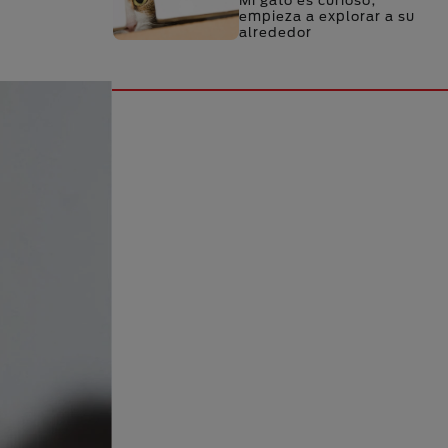
Mi gato es curioso,
empieza a explorar a su
alrededor