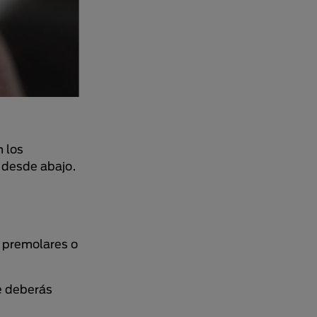
 los
s desde abajo.
e premolares o
e deberás