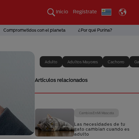
Inicio
Regístrate
Comprometidos con el planeta
¿Por qué Purina?
Adulto
Adultos Mayores
Cachorro
Ga
Artículos relacionados
Cambios En Mi Mascota
Las necesidades de tu
gato cambian cuando es
adulto