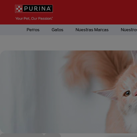
Pasar al contenido principal
Menú Secundario Purina
Menú Principal Purina
Perros
Gatos
Nuestras Marcas
Nuestro