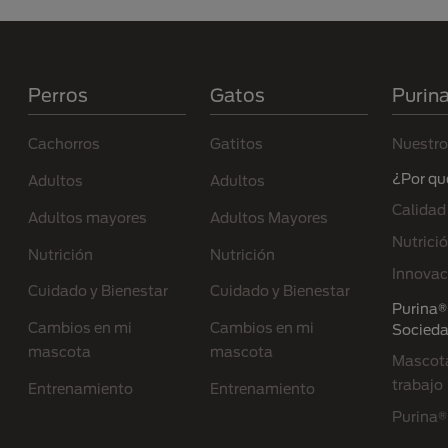
Menú Footer Purina
Perros
Gatos
Purin
Cachorros
Gatitos
Nuestro
¿Por qu
Adultos
Adultos
Calidad
Adultos mayores
Adultos Mayores
Nutrici
Nutrición
Nutrición
Innovac
Cuidado y Bienestar
Cuidado y Bienestar
Purina® 
Cambios en mi
Cambios en mi
Socied
mascota
mascota
Mascota
trabajo
Entrenamiento
Entrenamiento
Purina®