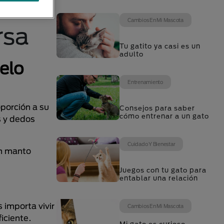
Cambios En Mi Mascota
rsa
Tu gatito ya casi es un
adulto
elo
Entrenamiento
porción a su
Consejos para saber
cómo entrenar a un gato
s y dedos
Cuidado Y Bienestar
un manto
Juegos con tu gato para
entablar una relación
 importa vivir
Cambios En Mi Mascota
iciente.