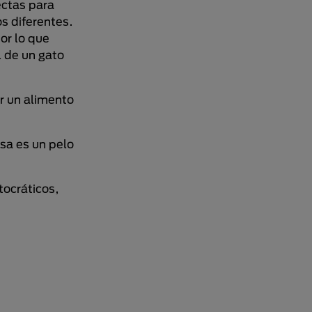
ectas para
s diferentes.
or lo que
l de un gato
ir un alimento
rsa es un pelo
tocráticos,