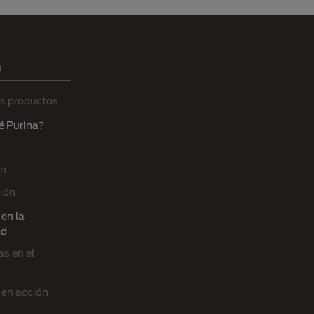
a
s productos
é Purina?
ón
ión
en la
ad
s en el
 en acción