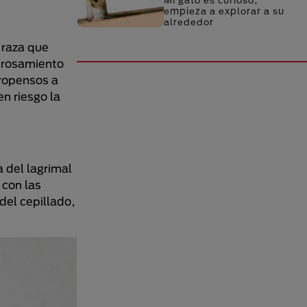
Mi gato es curioso,
empieza a explorar a su
alrededor
 raza que
ngrosamiento
propensos a
n riesgo la
a del lagrimal
 con las
del cepillado,