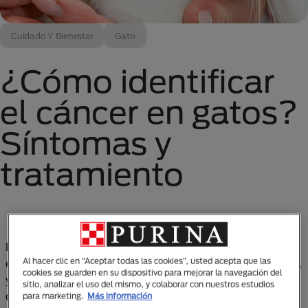
Cuidado Y Bienestar
Gato
¿Cómo identificar
el cáncer en gatos?
Síntomas y
tratamiento
Desafortunadamente es una realidad que el cáncer
Al hacer clic en “Aceptar todas las cookies”, usted acepta que las
en los gatos puede afectar a nuestros amigos felinos,
cookies se guarden en su dispositivo para mejorar la navegación del
y si bien es menos común que en los perros,
sitio, analizar el uso del mismo, y colaborar con nuestros estudios
desafortunadamente en los gatos es más grave, ya
para marketing.
Más información