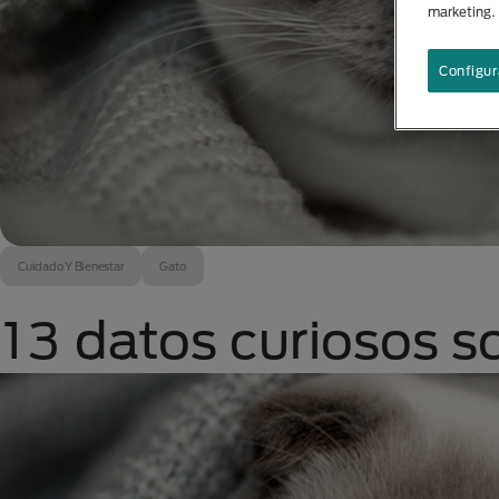
marketing.
Configur
Cuidado Y Bienestar
Gato
13 datos curiosos s