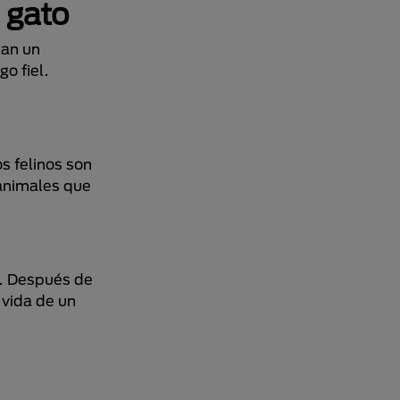
 gato
can un
o fiel.
s felinos son
 animales que
a. Después de
 vida de un