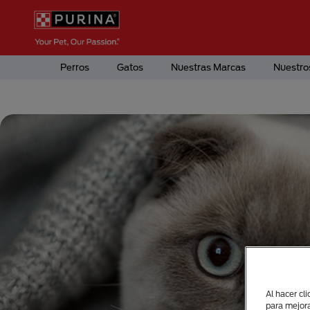
Pasar al contenido principal
Menú Secundario Purina
Menú Principal Purina
Perros
Gatos
Nuestras Marcas
Nuestro
Al hacer cl
para mejora