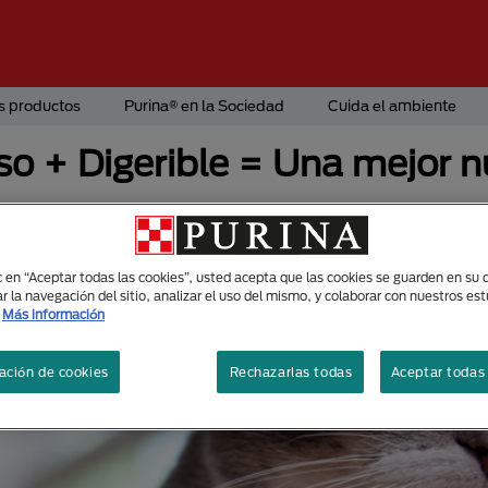
s productos
Purina® en la Sociedad
Cuida el ambiente
so + Digerible = Una mejor n
ic en “Aceptar todas las cookies”, usted acepta que las cookies se guarden en su d
r la navegación del sitio, analizar el uso del mismo, y colaborar con nuestros es
Más información
ación de cookies
Rechazarlas todas
Aceptar todas 