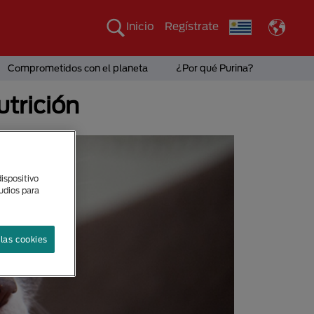
Inicio
Regístrate
Comprometidos con el planeta
¿Por qué Purina?
utrición
ispositivo
tudios para
las cookies