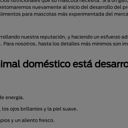
cios nutricionales que su mascota necesita. Si a un gato
 retomaremos nuevamente al inicio del desarrollo del pr
alimentos para mascotas más experimentada del mercad
ollando nuestra reputación, y haciendo un esfuerzo adi
s. Para nosotros, hasta los detalles más mínimos son i
nimal doméstico está desarr
de energía.
los ojos brillantes y la piel suave.
pios y un aliento fresco.