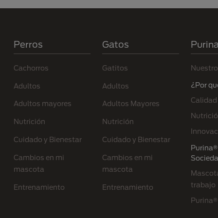
Menú Footer Purina
Perros
Gatos
Purin
Cachorros
Gatitos
Nuestro
¿Por qu
Adultos
Adultos
Calidad
Adultos mayores
Adultos Mayores
Nutrici
Nutrición
Nutrición
Innovac
Cuidado y Bienestar
Cuidado y Bienestar
Purina® 
Cambios en mi
Cambios en mi
Socied
mascota
mascota
Mascota
trabajo
Entrenamiento
Entrenamiento
Purina®