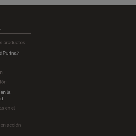
a
s productos
é Purina?
ón
ión
en la
ad
s en el
 en acción