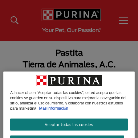
Pasar al contenido principal
Menú Secundario Purina
Menú Principal Purina
Pastita
Tierra de Animales, A.C.
Al hacer clic en “Aceptar todas las cookies”, usted acepta que las
cookies se guarden en su dispositivo para mejorar la navegación del
sitio, analizar el uso del mismo, y colaborar con nuestros estudios
para marketing.
Más información
Aceptar todas las cookies