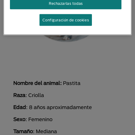
Rechazarlas todas
Configuración de cookies
Nombre del animal:
Pastita
Raza
: Criolla
Edad
: 8 años aproximadamente
Sexo
: Femenino
Tamaño
: Mediana