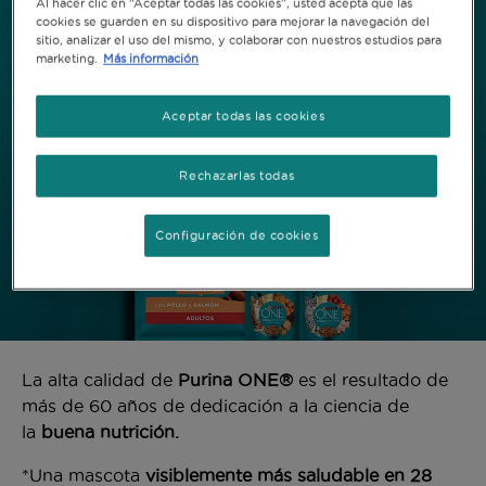
Al hacer clic en “Aceptar todas las cookies”, usted acepta que las
cookies se guarden en su dispositivo para mejorar la navegación del
sitio, analizar el uso del mismo, y colaborar con nuestros estudios para
marketing.
Más información
Aceptar todas las cookies
Rechazarlas todas
Configuración de cookies
La alta calidad de
Purina ONE®
es el resultado de
más de 60 años de dedicación a la ciencia de
la
buena nutrición.
*Una mascota
visiblemente más saludable en 28