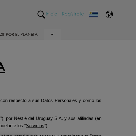
Inicio
Regístrate
ST POR EL PLANETA
Toggle submenu
A
s con respecto a sus Datos Personales y cómo los
b
”), por Nestlé del Uruguay S.A. y sus afiliadas (en
adelante los “
Servicios
”).