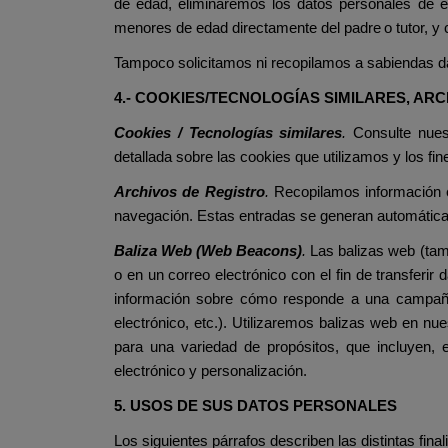
de edad, eliminaremos los datos personales de e
menores de edad
directamente del padre
o tutor, y
Tampoco solicitamos ni recopilamos a sabiendas d
4.- COOKIES/TECNOLOGÍAS SIMILARES, AR
Cookies / Tecnologías similares
.
Consulte nuest
detallada sobre las cookies que utilizamos y los fin
Archivos de Registro
.
Recopilamos información en
navegación. Estas entradas se generan automáticam
Baliza Web (Web Beacons)
.
Las balizas web (tam
o en un correo electrónico con el fin de transferir
información sobre cómo responde a una campaña d
electrónico, etc.). Utilizaremos balizas web en nu
para una variedad de propósitos, que incluyen, en
electrónico y personalización.
5. USOS DE SUS DATOS PERSONALES
Los siguientes párrafos describen las distintas fi