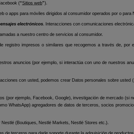
Facebook (
“
Sitios web
”
).
web o apps para móviles dirigidos al consumidor operados por o para
mensajes electrónicos
. Interacciones con comunicaciones electrónic
lamadas a nuestro centro de servicios al consumidor.
de registro impresos o similares que recogemos a través de, por e
estros anuncios (por ejemplo, si interactúa con uno de nuestros anu
racciones con usted, podemos crear Datos personales sobre usted (
ros (por ejemplo, Facebook, Google), investigación de mercado (si 
como WhatsApp) agregadores de datos de terceros, socios promociona
 Nestlé (Boutiques, Nestlé Markets, Nestlé Stores etc.).
s de terceros para darle soporte durante la adquisición de productos