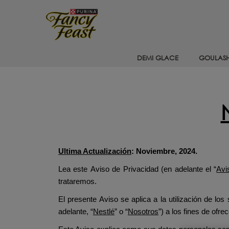
Pasar al contenido principal
Menu Secundario Fancy feast
DEMI GLACE
GOULAS
Ultima Actualización
: Noviembre, 2024.
Lea este Aviso de Privacidad (en adelante el “
Avi
trataremos.
El presente Aviso se aplica a la utilización de los 
adelante, “
Nestlé
” o “
Nosotros
”) a los fines de ofre