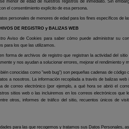
se menor de edad de nuestros registros de inmediato. Sin embarg
 con el consentimiento explícito de esa persona.
atos personales de menores de edad para los fines específicos de l
CHIVOS DE REGISTRO y BALIZAS WEB
ro Aviso de Cookies para saber cómo puede administrar su conf
es para los que las utilizamos.
 forma de archivos de registro que registran la actividad del sitio
ente y nos ayudan a solucionar errores, mejorar el rendimiento y ma
bién conocidas como "web bug") son pequeñas cadenas de código q
 datos a nosotros. La información recopilada a través de balizas web
e correo electrónico (por ejemplo, a qué hora se abrió el correo
estros sitios web o las incluiremos en los correos electrónicos que
tre otros, informes de tráfico del sitio, recuentos únicos de visit
nalidades para las que recogemos y tratamos sus Datos Personales, as