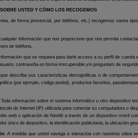
S SOBRE USTED Y CÓMO LOS RECOGEMOS
ea, de forma presencial, por teléfono, etc.) recogemos varios tip
 cualquier información que nos proporcione que nos permita contacta
mero de teléfono.
información que se requiera para darle acceso a su perfil de cuenta e
usuario, contraseña en forma irrecuperable y/o pregunta/s de segurid
 que describa sus características demográficas o de comportamien
fica (por ejemplo, código postal), productos favoritos, pasatiempos 
.
Toda información sobre el sistema informático u otro dispositivo te
ocolo de Internet (IP) utilizada para conectar su computadora o dispo
itio web o aplicación de Nestlé a través de un dispositivo móvil c
dor único de dispositivo, la identificación publicitaria, la ubicación ge
ón
.
A medida que usted navega e interactúa con nuestros sitios web