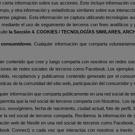
r cierta información sobre sus acciones. Esto incluye información co
empo, y otra información y estadísticas similares sobre sus interacc
ciertas páginas. Esta información se captura utilizando tecnologías
 mediante el uso de seguimiento de terceros con fines analíticos y p
sulte
la Sección
4. COOKIES / TECNOLOGÍAS SIMILARES, ARC
e consumidores
.
Cualquier información que comparta voluntariame
er contenido que cree y luego comparta con nosotros en redes soc
caciones de redes sociales de terceros como Facebook. Los ejemplos i
itido, recopilamos y publicamos contenido generado por el consumi
ticas de la comunidad del sitio web, participación del consumidor y 
uier información que comparta públicamente en una red social de ter
permita que la red social de terceros comparta con Nosotros. Los ej
o, sexo/género, fecha de nacimiento, ciudad actual, foto de perfil, I
e la red social de terceros comparta. Recibimos la información de su 
ación web de Nestlé en una red social de terceros como Facebook, c
cebook Connect) o cada vez que interactúa con nosotros a través 