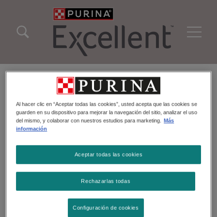
Pasar al contenido principal
Menu Secundario Excellent
Menu Principal Excellent
Queremos que sigas
protegiendo a tu mascota
Al hacer clic en “Aceptar todas las cookies”, usted acepta que las cookies se
con los mejores cuidados.
guarden en su dispositivo para mejorar la navegación del sitio, analizar el uso
del mismo, y colaborar con nuestros estudios para marketing.
Más
información
Aceptar todas las cookies
Rechazarlas todas
Configuración de cookies