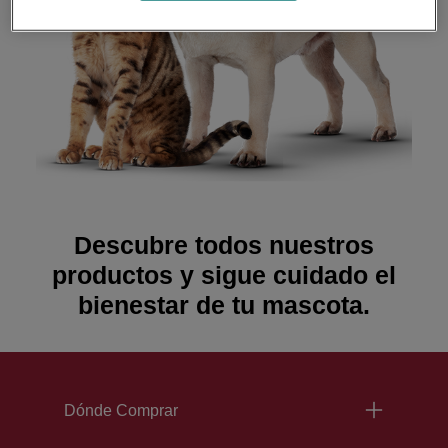
Descubre todos nuestros
productos y sigue cuidado el
bienestar de tu mascota.
Menu Footer Excellent
Dónde Comprar