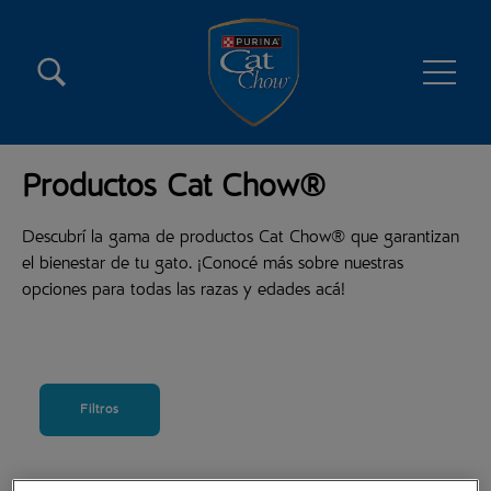
Pasar al contenido principal
Menú secundario Cat Chow
Menú principal Cat Chow
Productos Cat Chow®
Descubrí la gama de productos Cat Chow® que garantizan
el bienestar de tu gato. ¡Conocé más sobre nuestras
opciones para todas las razas y edades acá!
Filtros