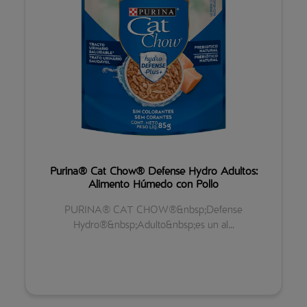
Purina® Cat Chow® Defense Hydro Adultos:
Alimento Húmedo con Pollo
PURINA® CAT CHOW®&nbsp;Defense
Hydro®&nbsp;Adulto&nbsp;es un al...