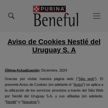
Pasar al contenido principal
Menu Secundario Beneful
Menu Principal Beneful
Aviso de Cookies Nestlé del
Uruguay S. A
Última Actualización
: Diciembre, 2024
Gracias por visitar nuestra página web
("
Sitio web
")
. El
presente Aviso de Cookies (en adelante el “
Aviso
”) se aplica a
la utilización de los servicios provistos a través del Sitio Web
por
Nestlé del Uruguay S.A.
y sus afiliadas (en adelante,
“
Nestlé
” o “
Nosotros
”).