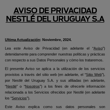
Pasar al contenido principal
Menu Secundario Alpo
AVISO DE PRIVACIDAD
NESTLÉ DEL URUGUAY S.A
Ultima Actualización
: Noviembre, 2024.
Lea este Aviso de Privacidad (en adelante el “
Aviso
”)
detenidamente para comprender nuestras políticas y prácticas
con respecto a sus Datos Personales y cómo los trataremos.
El presente Aviso se aplica a la utilización de los servicios
provistos a través del sitio web (en adelante, el “
Sitio Web
”),
por Nestlé del Uruguay S.A. y sus afiliadas (en adelante,
“
Nestlé
” o “
Nosotros
”) a los fines de ofrecerle información
relacionada a los Servicios ofrecidos por Nestlé (en adelante
los “
Servicios
”).
Este Aviso explica como sus datos personales son