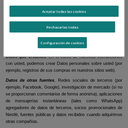
impresos o similares que recogemos a través de, por ejemplo,
correo postal, demostraciones en tiendas, concursos y otras
Aceptar todas las cookies
promociones o eventos.
Interacciones publicitarias.
Interacciones con nuestros
Rechazarlas todas
anuncios (por ejemplo, si interactúa con uno de nuestros
anuncios en un sitio web de terceros, podemos recibir
Configuración de cookies
información sobre esa interacción).
Datos que creamos.
En el curso de nuestras interacciones
con usted, podemos crear Datos personales sobre usted (por
ejemplo, registros de sus compras en nuestros sitios web).
Datos de otras fuentes
. Redes sociales de terceros (por
ejemplo, Facebook, Google), investigación de mercado (si no
se proporcionan comentarios de forma anónima), aplicaciones
de mensajerías instantáneas (tales como WhatsApp)
agregadores de datos de terceros, socios promocionales de
Nestlé, fuentes públicas y datos recibidos cuando adquirimos
otras compañías.