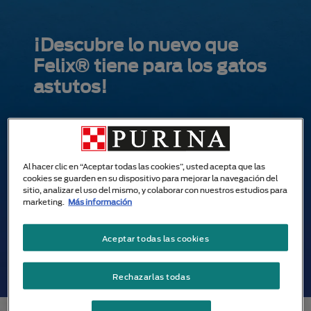
Pasar al contenido principal
Menu Secundario Alpo
¡Descubre lo nuevo que
Felix® tiene para los gatos
astutos!
Al hacer clic en “Aceptar todas las cookies”, usted acepta que las
cookies se guarden en su dispositivo para mejorar la navegación del
sitio, analizar el uso del mismo, y colaborar con nuestros estudios para
marketing.
Más información
Aceptar todas las cookies
Rechazarlas todas